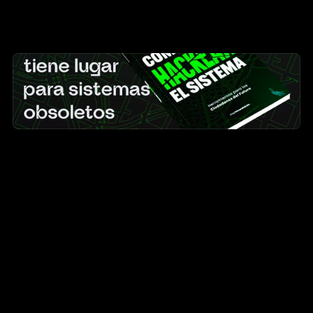
Durante años nos acostumbramos a pensar que el 
sistema —ese entramado de normas, estructuras, 
procesos y jerarquías— es algo inamovible. Pero el 
libro 
“Cómo hackear el sistema”
 plantea una idea 
distinta: los sistemas no son muros, son estructuras 
vivas. Y como todo sistema, se pueden entender, 
intervenir y rediseñar.